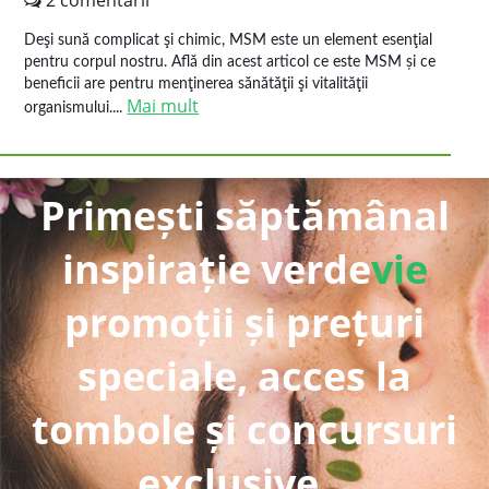
2 comentarii
Deşi sună complicat şi chimic, MSM este un element esenţial
pentru corpul nostru. Află din acest articol ce este MSM și ce
beneficii are pentru menţinerea sănătăţii şi vitalităţii
Mai mult
organismului....
Primești săptămânal
inspirație verde
vie
promoții și prețuri
speciale, acces la
tombole și concursuri
exclusive...