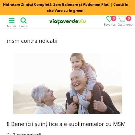
Hidratare Zilnică Completă, Zero Balonare și Abdomen Plat! | Caută în
site Vara cu In green!
0
0
Favorite
Coșul meu
Meniu
Caută
msm contraindicatii
8 Beneficii ştiinţifice ale suplimentelor cu MSM