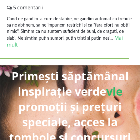
5 comentarii
Cand ne gandim la cure de slabire, ne gandim automat ca trebuie
sa ne abtinem, sa ne impunem restrictii si ca "fara efort nu obtii
nimic". Simtim ca nu suntem suficient de buni, de draguti, de
Mai
slabi. Ne simtim putin sumbri, putin tristi si putin nesi...
mult
Primești săptămânal
inspirație verde
vie
promoții și prețuri
speciale, acces la
tombole și concursuri