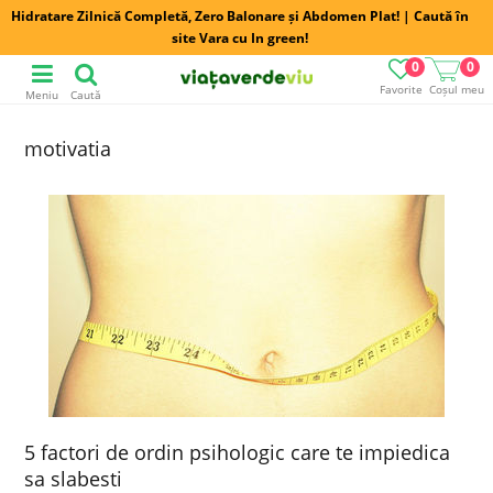
Hidratare Zilnică Completă, Zero Balonare și Abdomen Plat! | Caută în
site Vara cu In green!
0
0
Favorite
Coșul meu
Meniu
Caută
motivatia
5 factori de ordin psihologic care te impiedica
sa slabesti