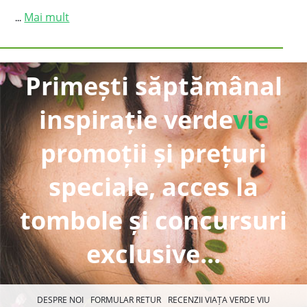
Mai mult
...
Primești săptămânal
inspirație verde
vie
promoții și prețuri
speciale, acces la
tombole și concursuri
exclusive...
DESPRE NOI
FORMULAR RETUR
RECENZII VIAȚA VERDE VIU