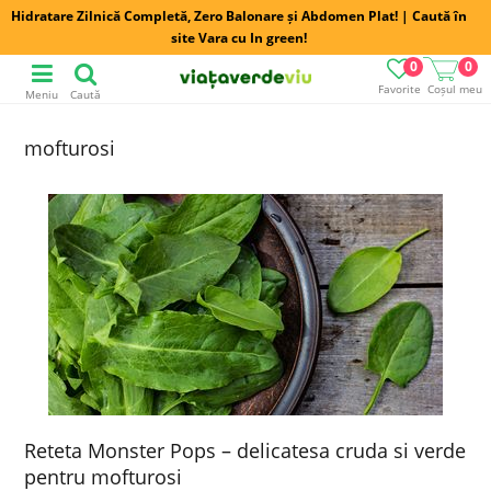
Hidratare Zilnică Completă, Zero Balonare și Abdomen Plat! | Caută în
site Vara cu In green!
0
0
Favorite
Coșul meu
Meniu
Caută
mofturosi
Reteta Monster Pops – delicatesa cruda si verde
pentru mofturosi