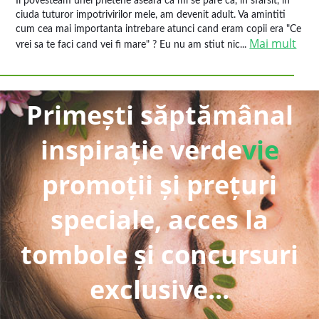
Ii povesteam unei prietene aseara ca mi se pare ca, in sfarsit, in
ciuda tuturor impotrivirilor mele, am devenit adult. Va amintiti
cum cea mai importanta intrebare atunci cand eram copii era "Ce
Mai mult
vrei sa te faci cand vei fi mare" ? Eu nu am stiut nic...
Primești săptămânal
inspirație verde
vie
promoții și prețuri
speciale, acces la
tombole și concursuri
exclusive...