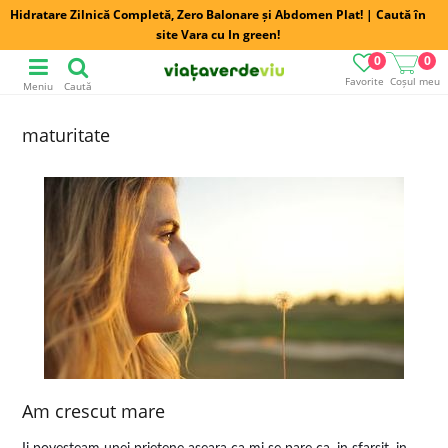
Hidratare Zilnică Completă, Zero Balonare și Abdomen Plat! | Caută în
site Vara cu In green!
0
0
Favorite
Coșul meu
Meniu
Caută
maturitate
Am crescut mare