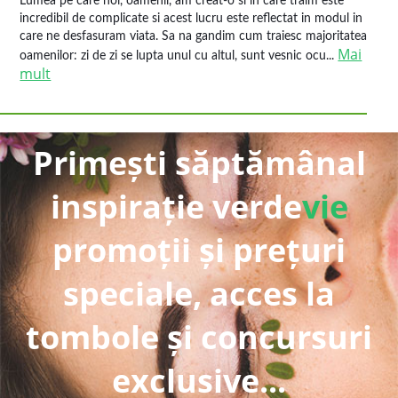
Lumea pe care noi, oamenii, am creat-o si in care traim este
incredibil de complicate si acest lucru este reflectat in modul in
care ne desfasuram viata. Sa na gandim cum traiesc majoritatea
Mai
oamenilor: zi de zi se lupta unul cu altul, sunt vesnic ocu...
mult
Primești săptămânal
inspirație verde
vie
promoții și prețuri
speciale, acces la
tombole și concursuri
exclusive...