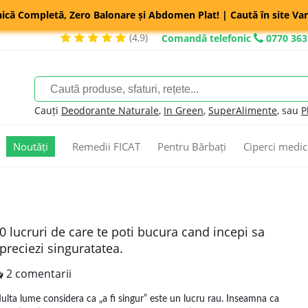
nică Completă, Zero Balonare și Abdomen Plat! | Caută în site Var
(4,9)
Comandă telefonic
0770 363
Cauți
Deodorante Naturale
,
In Green
,
SuperAlimente
, sau
P
Noutăți
Remedii FICAT
Pentru Bărbați
Ciperci medic
0 lucruri de care te poti bucura cand incepi sa
preciezi singuratatea.
2 comentarii
ulta lume considera ca „a fi singur” este un lucru rau. Inseamna ca