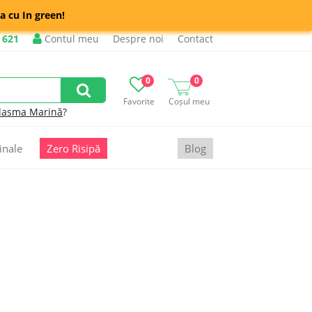
a cu In green!
 621
Contul meu
Despre noi
Contact
0
0
Favorite
Coșul meu
lasma Marină
?
inale
Zero Risipă
Blog