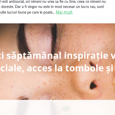
ri esti antisocial, ori nimeni nu vrea sa fie cu tine, ceea ce nimeni nu
si doreste. Dar a fi singur nu este in mod necesar un lucru rau, sunt
Mai mult
ulte lucruri bune pe care le poate...
i săptămânal inspirație 
ciale, acces la tombole și