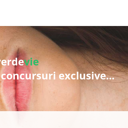
verde
vie
 concursuri exclusive...