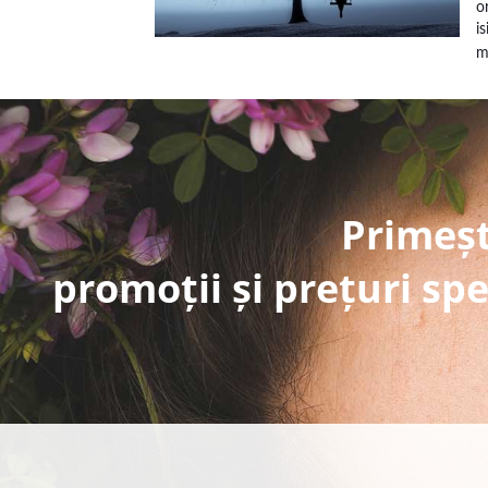
o
i
m
Primeșt
promoții și prețuri spe