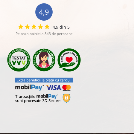
4,9
4,9 din 5
Pe baza opiniei a 843 de persoane