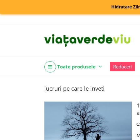
Hidratare Zil
Toate produsele
Reduceri
lucruri pe care le inveti
1
a
M