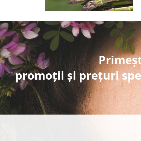
Primeșt
promoții și prețuri spe