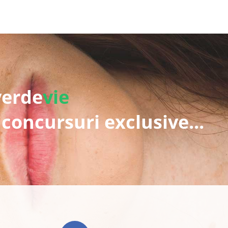
verde
vie
 concursuri exclusive...