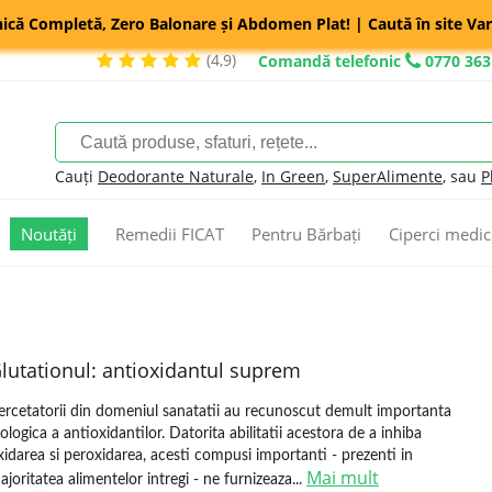
nică Completă, Zero Balonare și Abdomen Plat! | Caută în site Var
(4,9)
Comandă telefonic
0770 363
Cauți
Deodorante Naturale
,
In Green
,
SuperAlimente
, sau
P
Noutăți
Remedii FICAT
Pentru Bărbați
Ciperci medic
lutationul: antioxidantul suprem
ercetatorii din domeniul sanatatii au recunoscut demult importanta
iologica a antioxidantilor. Datorita abilitatii acestora de a inhiba
xidarea si peroxidarea, acesti compusi importanti - prezenti in
Mai mult
ajoritatea alimentelor intregi - ne furnizeaza...