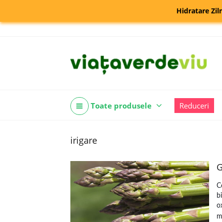
Hidratare Zil
Toate produsele
Reduceri
irigare
G
C
b
o
m