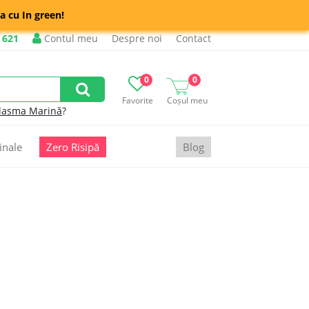
a cu In green!
 621
Contul meu
Despre noi
Contact
0
0
Favorite
Coșul meu
lasma Marină
?
inale
Zero Risipă
Blog