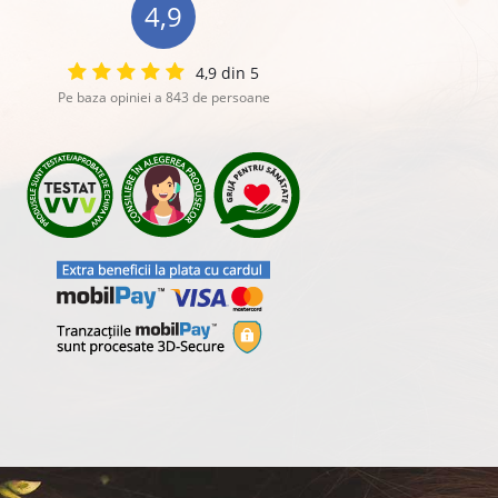
4,9
4,9 din 5
Pe baza opiniei a 843 de persoane