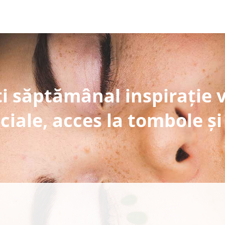
i săptămânal inspirație 
ciale, acces la tombole și