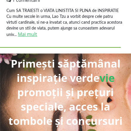
1 comentarii
Cum SA TRAIESTI o VIATA LINISTITA SI PLINA de INSPIRATIE
Cu multe secole in urma, Lao Tzu a vorbit despre cele patru
virtuti cardinale, si ne-a invatat ca, atunci cand practica acestora
devine un stil de viata, putem ajunge sa cunoastem adevarul
Mai mult
univ...
Primești săptămânal
inspirație verde
vie
promoții și prețuri
speciale, acces la
tombole și concursuri