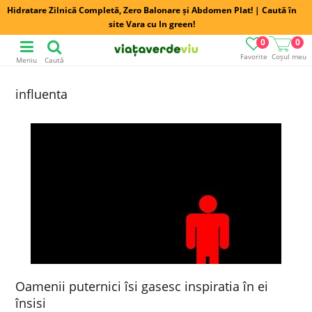
Hidratare Zilnică Completă, Zero Balonare și Abdomen Plat! | Caută în
site Vara cu In green!
0
0
Favorite
Coșul meu
Meniu
Caută
influenta
Oamenii puternici îsi gasesc inspiratia în ei
însisi