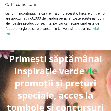
11 comentarii
Gandim incontinuu, fie ca vrem sau nu aceasta. Fiecare dintre noi
are aproximativ 60.000 de ganduri pe zi. Iar toate aceste ganduri
ale noastre produc consecinte, pentru ca fiecare gand este de
Mai
fapt o energie pe care o lansam in Univers si nu doar in...
mult
Primești săptămânal
inspirație verde
vie
promoții și prețuri
speciale, acces la
tombole și concursuri