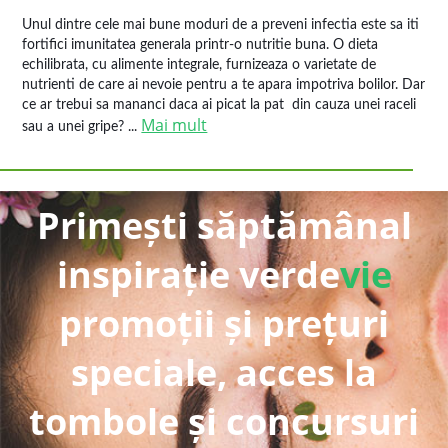
Unul dintre cele mai bune moduri de a preveni infectia este sa iti
fortifici imunitatea generala printr-o nutritie buna. O dieta
echilibrata, cu alimente integrale, furnizeaza o varietate de
nutrienti de care ai nevoie pentru a te apara impotriva bolilor. Dar
ce ar trebui sa mananci daca ai picat la pat din cauza unei raceli
Mai mult
sau a unei gripe? ...
Primești săptămânal
inspirație verde
vie
promoții și prețuri
speciale, acces la
tombole și concursuri