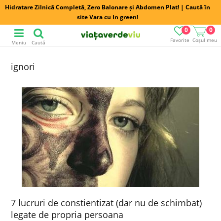
Hidratare Zilnică Completă, Zero Balonare și Abdomen Plat! | Caută în
site Vara cu In green!
0
0
Favorite
Coșul meu
Meniu
Caută
ignori
7 lucruri de constientizat (dar nu de schimbat)
legate de propria persoana