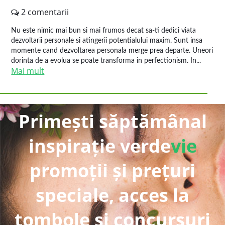
2 comentarii
Nu este nimic mai bun si mai frumos decat sa-ti dedici viata
dezvoltarii personale si atingerii potentialului maxim. Sunt insa
momente cand dezvoltarea personala merge prea departe. Uneori
dorinta de a evolua se poate transforma in perfectionism. In...
Mai mult
Primești săptămânal
inspirație verde
vie
promoții și prețuri
speciale, acces la
tombole și concursuri