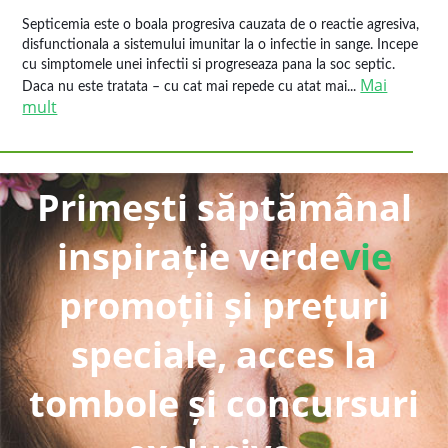
Septicemia este o boala progresiva cauzata de o reactie agresiva,
disfunctionala a sistemului imunitar la o infectie in sange. Incepe
cu simptomele unei infectii si progreseaza pana la soc septic.
Mai
Daca nu este tratata – cu cat mai repede cu atat mai...
mult
Primești săptămânal
inspirație verde
vie
promoții și prețuri
speciale, acces la
tombole și concursuri