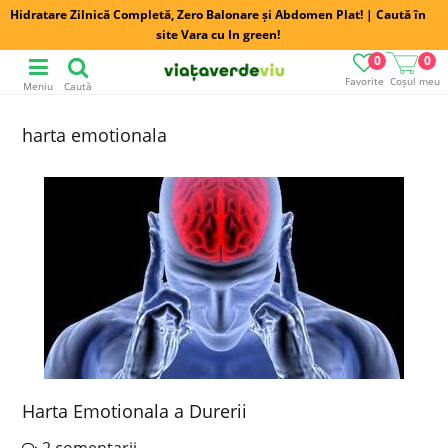
Hidratare Zilnică Completă, Zero Balonare și Abdomen Plat! | Caută în
site Vara cu In green!
0
0
Favorite
Coșul meu
Meniu
Caută
harta emotionala
Harta Emotionala a Durerii