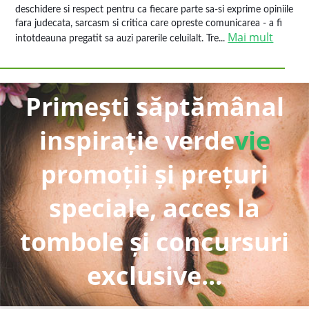
deschidere si respect pentru ca fiecare parte sa-si exprime opiniile
fara judecata, sarcasm si critica care opreste comunicarea - a fi
Mai mult
intotdeauna pregatit sa auzi parerile celuilalt. Tre...
Primești săptămânal
inspirație verde
vie
promoții și prețuri
speciale, acces la
tombole și concursuri
exclusive...