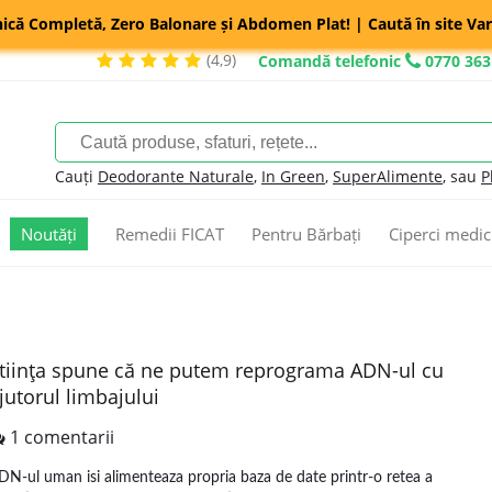
nică Completă, Zero Balonare și Abdomen Plat! | Caută în site Var
(4,9)
Comandă telefonic
0770 363
Cauți
Deodorante Naturale
,
In Green
,
SuperAlimente
, sau
P
Noutăți
Remedii FICAT
Pentru Bărbați
Ciperci medic
tiinţa spune că ne putem reprograma ADN-ul cu
jutorul limbajului
1 comentarii
DN-ul uman isi alimenteaza propria baza de date printr-o retea a