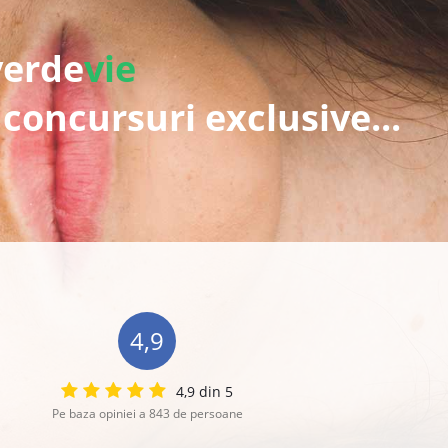
verde
vie
 concursuri exclusive...
4,9
4,9 din 5
Pe baza opiniei a 843 de persoane