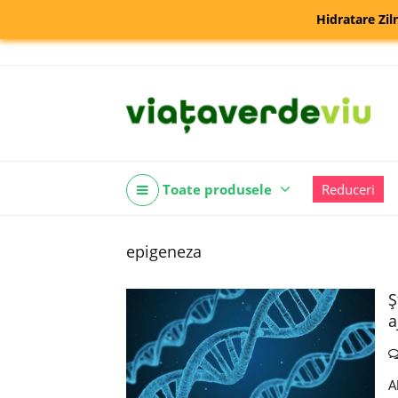
Hidratare Zil
Toate produsele
Reduceri
epigeneza
Ş
a
A