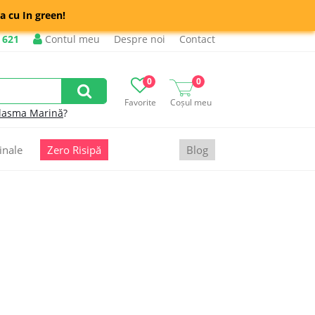
a cu In green!
 621
Contul meu
Despre noi
Contact
0
0
Favorite
Coșul meu
lasma Marină
?
inale
Zero Risipă
Blog