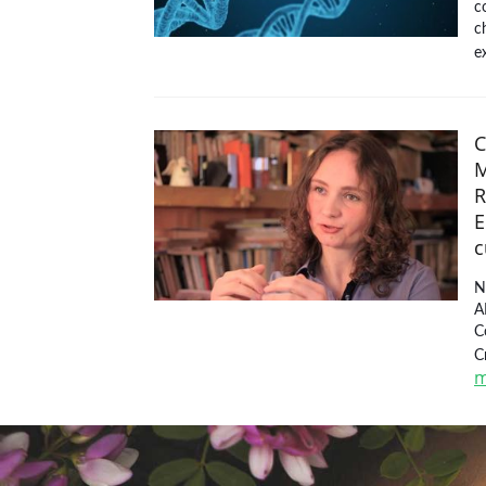
c
c
e
C
M
R
E
c
N
A
C
C
m