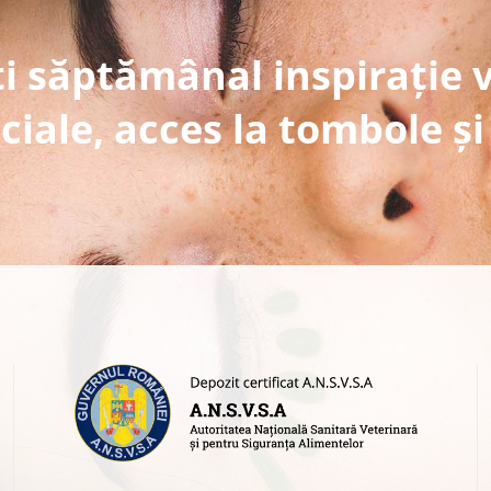
i săptămânal inspirație 
ciale, acces la tombole și