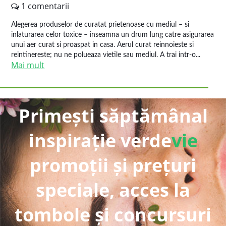
1 comentarii
Alegerea produselor de curatat prietenoase cu mediul – si
inlaturarea celor toxice – inseamna un drum lung catre asigurarea
unui aer curat si proaspat in casa. Aerul curat reinnoieste si
reintinereste; nu ne polueaza vietile sau mediul. A trai intr-o...
Mai mult
Primești săptămânal
inspirație verde
vie
promoții și prețuri
speciale, acces la
tombole și concursuri