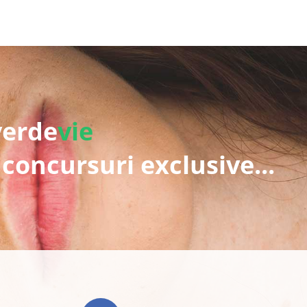
verde
vie
 concursuri exclusive...