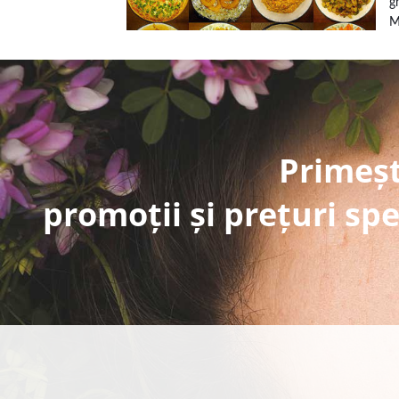
g
M
Primeșt
promoții și prețuri spe