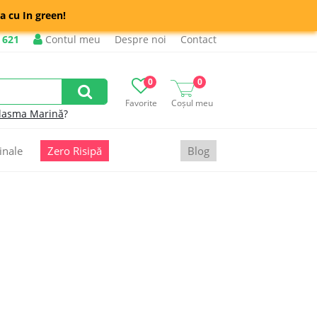
a cu In green!
 621
Contul meu
Despre noi
Contact
0
0
Favorite
Coșul meu
lasma Marină
?
inale
Zero Risipă
Blog