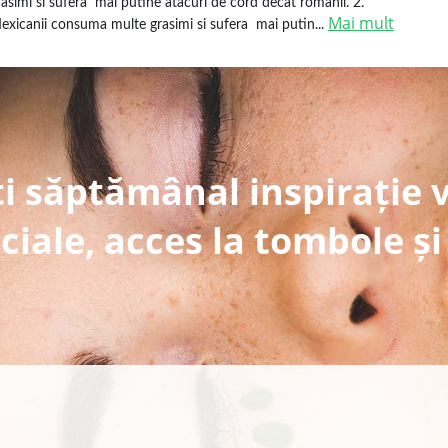
rasimi si sufera mai putine atacuri de cord decat romanii. 2.
Mai mult
exicanii consuma multe grasimi si sufera mai putin...
i săptămânal inspirație 
ciale, acces la tombole și