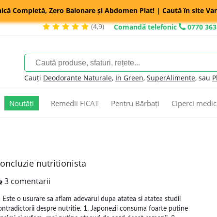
nică Completă, Zero Balonare și Abdomen Plat! | Caută în site Var
(4,9)
Comandă telefonic
0770 363
Cauți
Deodorante Naturale
,
In Green
,
SuperAlimente
, sau
P
Noutăți
Remedii FICAT
Pentru Bărbați
Ciperci medic
oncluzie nutritionista
3 comentarii
ste o usurare sa aflam adevarul dupa atatea si atatea studii
ontradictorii despre nutritie. 1. Japonezii consuma foarte putine