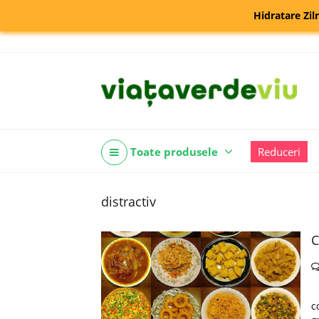
Hidratare Zil
Toate produsele
Reduceri
distractiv
C
E
c