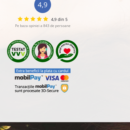
4,9
4,9 din 5
Pe baza opiniei a 843 de persoane