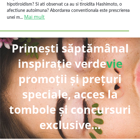
hipotiroidism? Si ati observat ca au si tiroidita Hashimoto, o
afectiune autoimuna? Abordarea conventionala este prescrierea
Mai mult
unei m...
Primești săptămânal
inspirație verde
vie
promoții și prețuri
speciale, acces la
tombole și concursuri
exclusive...