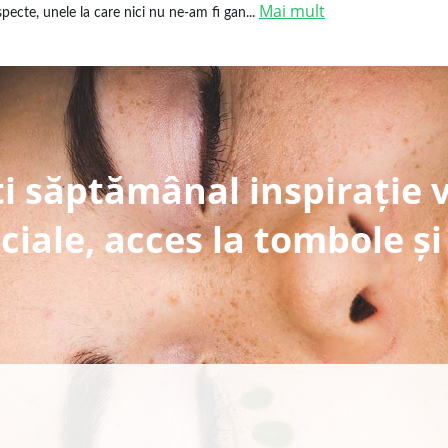
Mai mult
specte, unele la care nici nu ne-am fi gan...
i săptămânal inspirație 
ciale, acces la tombole și