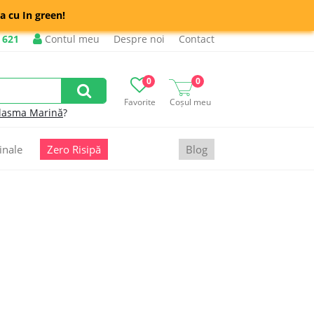
a cu In green!
 621
Contul meu
Despre noi
Contact
0
0
Favorite
Coșul meu
lasma Marină
?
inale
Zero Risipă
Blog