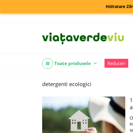
Hidratare Zil
Toate produsele
Reduceri
detergenti ecologici
1
a
O
i
s