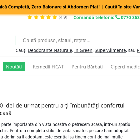
nică Completă, Zero Balonare și Abdomen Plat! | Caută în site Var
(4,9)
Comandă telefonic
0770 363
Cauți
Deodorante Naturale
,
In Green
,
SuperAlimente
, sau
P
Noutăți
Remedii FICAT
Pentru Bărbați
Ciperci medic
0 idei de urmat pentru a-ţi îmbunătăţi confortul
casă
 parte importanta din viata noastra o petrecem acasa, intr-un spatiu
nchis. Pentru a completa stilul de viata sanatos pe care l-am adoptat
au dorim sa il adoptam, este esential sa tinem cont de mai multe