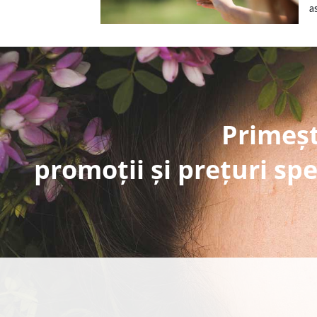
a
Primeșt
promoții și prețuri spe