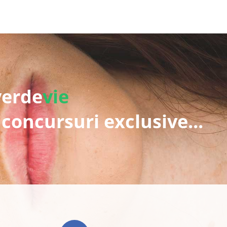
verde
vie
 concursuri exclusive...