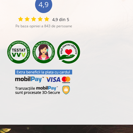
4,9
4,9 din 5
Pe baza opiniei a 843 de persoane