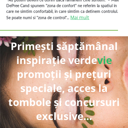
"Nu putem deveni ce dorim daca ramanem cine suntem.” – Max
DePree Cand spunem "zona de confort" ne referim la spatiul in
care ne simtim confortabil, in care simtim ca detinem controlul.
Mai mult
Se poate numi si "zona de control"...
Primești săptămânal
inspirație verde
vie
promoții și prețuri
speciale, acces la
tombole și concursuri
exclusive...