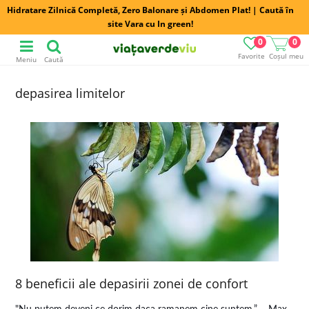
Hidratare Zilnică Completă, Zero Balonare și Abdomen Plat! | Caută în
site Vara cu In green!
0
0
Favorite
Coșul meu
Meniu
Caută
depasirea limitelor
8 beneficii ale depasirii zonei de confort