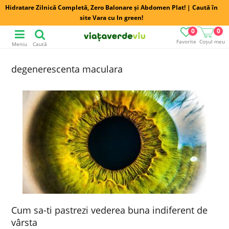
Hidratare Zilnică Completă, Zero Balonare și Abdomen Plat! | Caută în
site Vara cu In green!
0
0
Favorite
Coșul meu
Meniu
Caută
degenerescenta maculara
Cum sa-ti pastrezi vederea buna indiferent de
vârsta