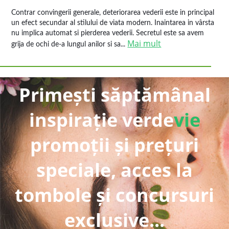
Contrar convingerii generale, deteriorarea vederii este in principal
un efect secundar al stilului de viata modern. Inaintarea in vârsta
nu implica automat si pierderea vederii. Secretul este sa avem
Mai mult
grija de ochi de-a lungul anilor si sa...
Primești săptămânal
inspirație verde
vie
promoții și prețuri
speciale, acces la
tombole și concursuri
exclusive...