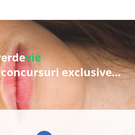
verde
vie
 concursuri exclusive...