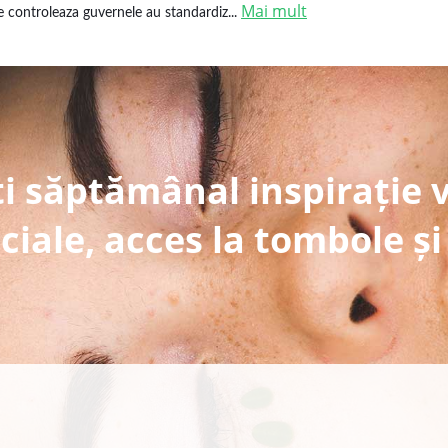
Mai mult
e controleaza guvernele au standardiz...
i săptămânal inspirație 
ciale, acces la tombole și