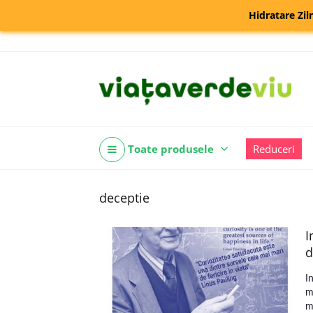
Hidratare Zil
Toate produsele
Reduceri
deceptie
I
d
I
m
m