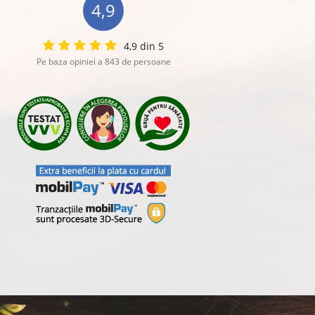
4,9
4,9 din 5
Pe baza opiniei a 843 de persoane