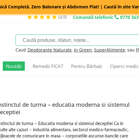
nică Completă, Zero Balonare și Abdomen Plat! | Caută în site Var
(4,9)
Comandă telefonic
0770 363
Cauți
Deodorante Naturale
,
In Green
,
SuperAlimente
, sau
P
Noutăți
Remedii FICAT
Pentru Bărbați
Ciperci medic
nstinctul de turma – educatia moderna si sistemul
eceptiei
nstinctul de turma – Educatia moderna si sistemul deceptiei Ca in
ulte alte cazuri – industria alimentara, sectorul medico-farmaceutic,
ijloacele de comunicare in masa – corporatiile ascunse-bancile care