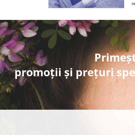
n
Primeșt
promoții și prețuri spe