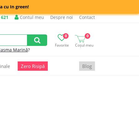
a cu In green!
 621
Contul meu
Despre noi
Contact
0
0
Favorite
Coșul meu
lasma Marină
?
inale
Zero Risipă
Blog