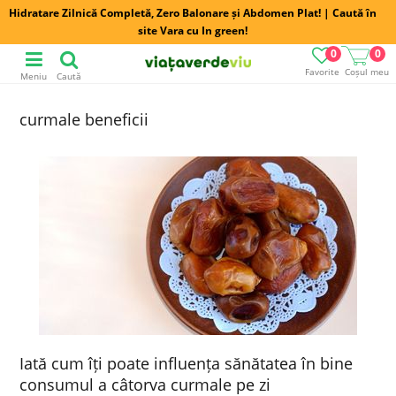
Hidratare Zilnică Completă, Zero Balonare și Abdomen Plat! | Caută în
site Vara cu In green!
0
0
Favorite
Coșul meu
Meniu
Caută
curmale beneficii
Iată cum îți poate influența sănătatea în bine
consumul a câtorva curmale pe zi