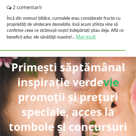
2 comentarii
Încă din vremuri biblice, curmalele erau considerate fructe cu
proprietăți de vindecare deosebite, însă acum știința vine să
confirme ceea ce strămoșii noștri îndepărtați știau deja. Află ce
Mai mult
beneficii aduc ele sănătăţii noastre!...
Primești săptămânal
inspirație verde
vie
promoții și prețuri
speciale, acces la
tombole și concursuri