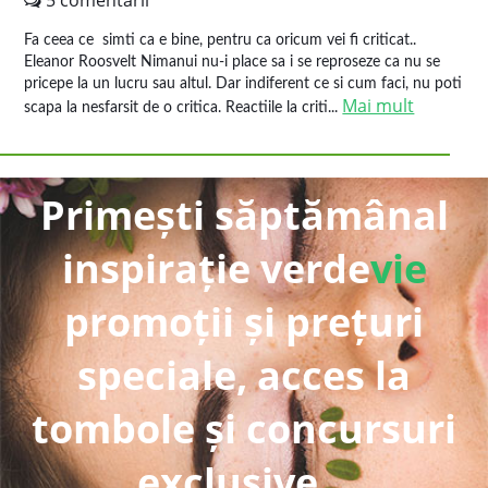
5 comentarii
Fa ceea ce simti ca e bine, pentru ca oricum vei fi criticat..
Eleanor Roosvelt Nimanui nu-i place sa i se reproseze ca nu se
pricepe la un lucru sau altul. Dar indiferent ce si cum faci, nu poti
Mai mult
scapa la nesfarsit de o critica. Reactiile la criti...
Primești săptămânal
inspirație verde
vie
promoții și prețuri
speciale, acces la
tombole și concursuri
exclusive...