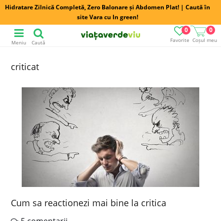
Hidratare Zilnică Completă, Zero Balonare și Abdomen Plat! | Caută în
site Vara cu In green!
0
0
Favorite
Coșul meu
Meniu
Caută
criticat
Cum sa reactionezi mai bine la critica