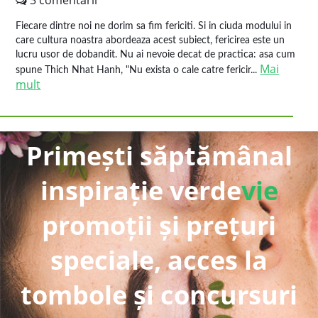
3 comentarii
Fiecare dintre noi ne dorim sa fim fericiti. Si in ciuda modului in
care cultura noastra abordeaza acest subiect, fericirea este un
lucru usor de dobandit. Nu ai nevoie decat de practica: asa cum
Mai
spune Thich Nhat Hanh, "Nu exista o cale catre fericir...
mult
Primești săptămânal
inspirație verde
vie
promoții și prețuri
speciale, acces la
tombole și concursuri