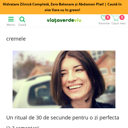
Hidratare Zilnică Completă, Zero Balonare și Abdomen Plat! | Caută în
site Vara cu In green!
0
0
Favorite
Coșul meu
Meniu
Caută
cremele
Un ritual de 30 de secunde pentru o zi perfecta