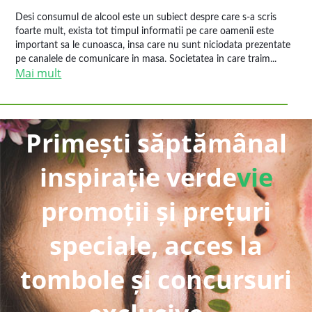
Desi consumul de alcool este un subiect despre care s-a scris
foarte mult, exista tot timpul informatii pe care oamenii este
important sa le cunoasca, insa care nu sunt niciodata prezentate
pe canalele de comunicare in masa. Societatea in care traim...
Mai mult
Primești săptămânal
inspirație verde
vie
promoții și prețuri
speciale, acces la
tombole și concursuri