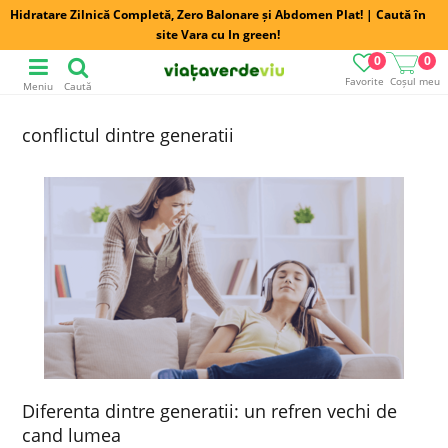
Hidratare Zilnică Completă, Zero Balonare și Abdomen Plat! | Caută în
site Vara cu In green!
0
0
Favorite
Coșul meu
Meniu
Caută
conflictul dintre generatii
Diferenta dintre generatii: un refren vechi de
cand lumea