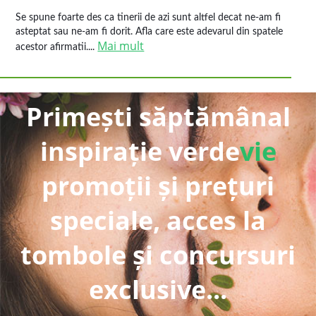
Se spune foarte des ca tinerii de azi sunt altfel decat ne-am fi
asteptat sau ne-am fi dorit. Afla care este adevarul din spatele
Mai mult
acestor afirmatii....
Primești săptămânal
inspirație verde
vie
promoții și prețuri
speciale, acces la
tombole și concursuri
exclusive...