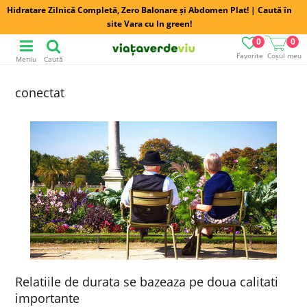
Hidratare Zilnică Completă, Zero Balonare și Abdomen Plat! | Caută în
site Vara cu In green!
0
0
Favorite
Coșul meu
Meniu
Caută
conectat
Relatiile de durata se bazeaza pe doua calitati
importante