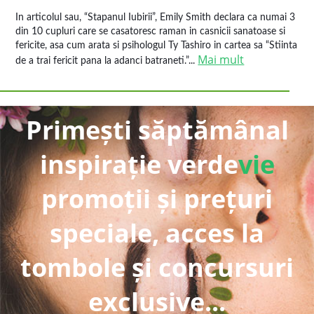
In articolul sau, “Stapanul Iubirii”, Emily Smith declara ca numai 3
din 10 cupluri care se casatoresc raman in casnicii sanatoase si
fericite, asa cum arata si psihologul Ty Tashiro in cartea sa “Stiinta
Mai mult
de a trai fericit pana la adanci batraneti.”...
Primești săptămânal
inspirație verde
vie
promoții și prețuri
speciale, acces la
tombole și concursuri
exclusive...