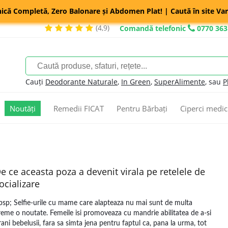
nică Completă, Zero Balonare și Abdomen Plat! | Caută în site Var
(4,9)
Comandă telefonic
0770 363
Cauți
Deodorante Naturale
,
In Green
,
SuperAlimente
, sau
P
Noutăți
Remedii FICAT
Pentru Bărbați
Ciperci medic
e ce aceasta poza a devenit virala pe retelele de
ocializare
bsp; Selfie-urile cu mame care alapteaza nu mai sunt de multa
reme o noutate. Femeile isi promoveaza cu mandrie abilitatea de a-si
rani bebelusii, fara sa simta jena pentru faptul ca, pana la urma, tot