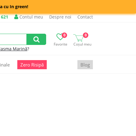
a cu In green!
 621
Contul meu
Despre noi
Contact
0
0
Favorite
Coșul meu
lasma Marină
?
inale
Zero Risipă
Blog