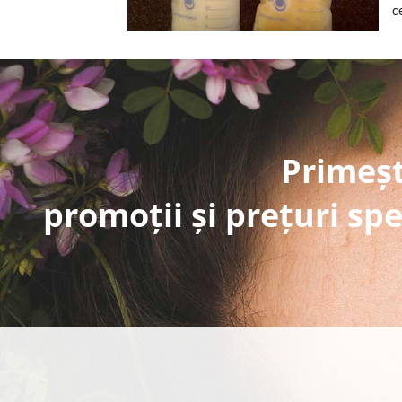
c
Primeșt
promoții și prețuri spe