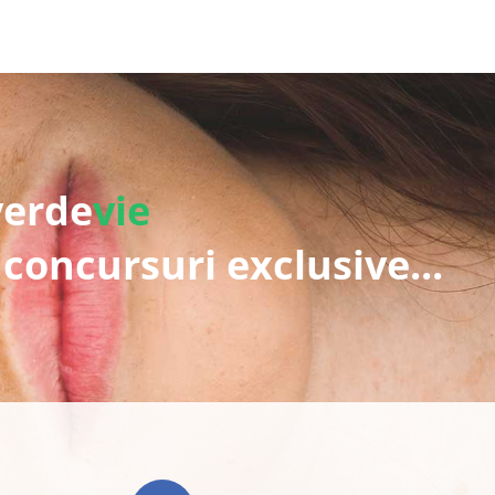
verde
vie
 concursuri exclusive...