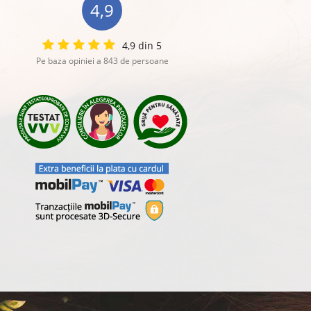
4,9
4,9 din 5
Pe baza opiniei a 843 de persoane