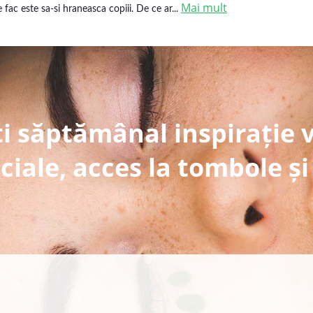
Mai mult
e fac este sa-si hraneasca copiii. De ce ar...
i săptămânal inspirație 
ciale, acces la tombole și