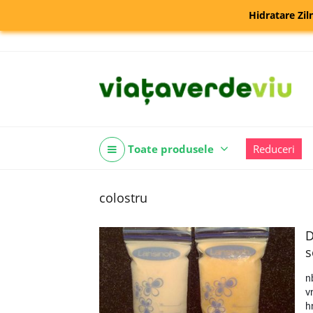
Hidratare Zil
Toate produsele
Reduceri
colostru
D
s
n
v
h