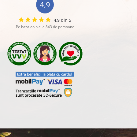
4,9
4,9 din 5
Pe baza opiniei a 843 de persoane