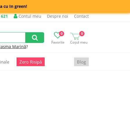
a cu In green!
 621
Contul meu
Despre noi
Contact
0
0
Favorite
Coșul meu
lasma Marină
?
inale
Zero Risipă
Blog