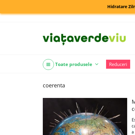
Hidratare Zil
Toate produsele
Reduceri
coerenta
M
c
E
c
a