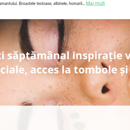
Mai mult
amantului. Broastele testoase, albinele, homarii...
i săptămânal inspirație 
ciale, acces la tombole și