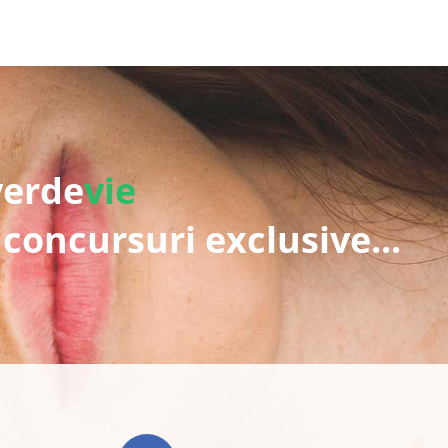
verde
vie
 concursuri exclusive...