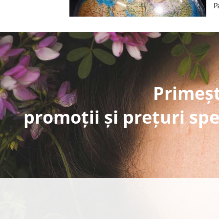
P
Primeșt
promoții și prețuri spe