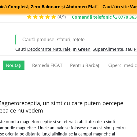
nică Completă, Zero Balonare și Abdomen Plat! | Caută în site Var
(4,9)
Comandă telefonic
0770 363
Cauți
Deodorante Naturale
,
In Green
,
SuperAlimente
, sau
P
Noutăți
Remedii FICAT
Pentru Bărbați
Ciperci medic
agnetoreceptia, un simt cu care putem percepe
eea ce nu vedem
ste numita magnetoreceptie si se refera la abilitatea de a simti
ampurile magnetice. Unele animale se folosesc de acest simt pentru
 se orienta pe distante lungi aliniindu-se la campul magnetic al