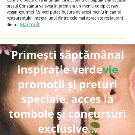
Cu mare bucurie va anuntam ca incepand de saptamana aceasta
orasul Constanta va avea in premiera un meniu complet raw
vegan gourmet. Va veti putea bucura de acest meniu in cadrul
restaurantului Integra, unul dintre cele mai apreciate restaurant
Mai mult
din o...
Primești săptămânal
inspirație verde
vie
promoții și prețuri
speciale, acces la
tombole și concursuri
exclusive...