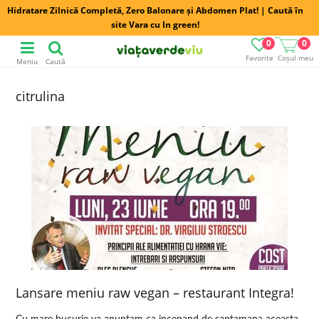
Hidratare Zilnică Completă, Zero Balonare și Abdomen Plat! | Caută în
site Vara cu In green!
0
0
Favorite
Coșul meu
Meniu
Caută
citrulina
Lansare meniu raw vegan – restaurant Integra!