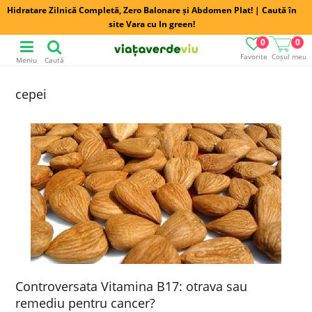
Hidratare Zilnică Completă, Zero Balonare și Abdomen Plat! | Caută în
site Vara cu In green!
0
0
Favorite
Coșul meu
Meniu
Caută
cepei
Controversata Vitamina B17: otrava sau
remediu pentru cancer?