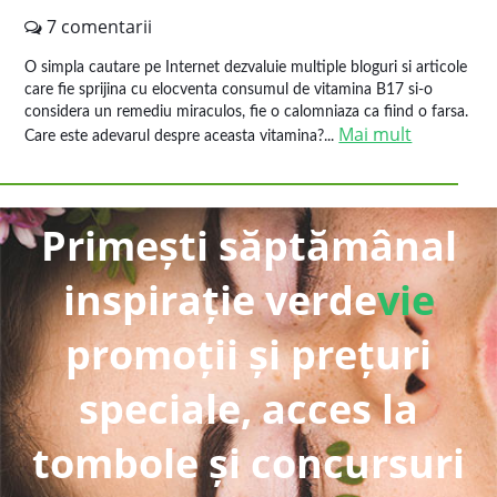
7 comentarii
O simpla cautare pe Internet dezvaluie multiple bloguri si articole
care fie sprijina cu elocventa consumul de vitamina B17 si-o
considera un remediu miraculos, fie o calomniaza ca fiind o farsa.
Mai mult
Care este adevarul despre aceasta vitamina?...
Primești săptămânal
inspirație verde
vie
promoții și prețuri
speciale, acces la
tombole și concursuri