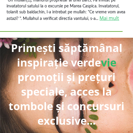
Un mullah[1], mandrul proprietar al unei barci, l-a invitat pe
invatatorul satului la o excursie pe Marea Caspica. Invatatorul,
tolanit sub baldachin, l-a intrebat pe mullah: "Ce vreme vom avea
Mai mult
astazi? ". Mullahul a verificat directia vantului, s-a...
Primești săptămânal
inspirație verde
vie
promoții și prețuri
speciale, acces la
tombole și concursuri
exclusive...