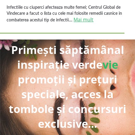
Infectiile cu ciuperci afecteaza multe femei; Centrul Global de
Vindecare a facut o lista cu cele mai folosite remedii casnice in
Mai mult
combaterea acestui tip de infectii....
Primești săptămânal
inspirație verde
vie
promoții și prețuri
speciale, acces la
tombole și concursuri
exclusive...