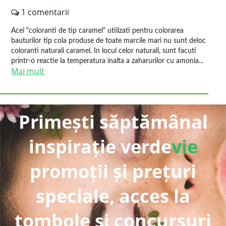
1 comentarii
Acei "coloranti de tip caramel" utilizati pentru colorarea
bauturilor tip cola produse de toate marcile mari nu sunt deloc
coloranti naturali caramel. In locul celor naturali, sunt facuti
printr-o reactie la temperatura inalta a zaharurilor cu amonia...
Mai mult
Primești săptămânal
inspirație verde
vie
promoții și prețuri
speciale, acces la
tombole și concursuri