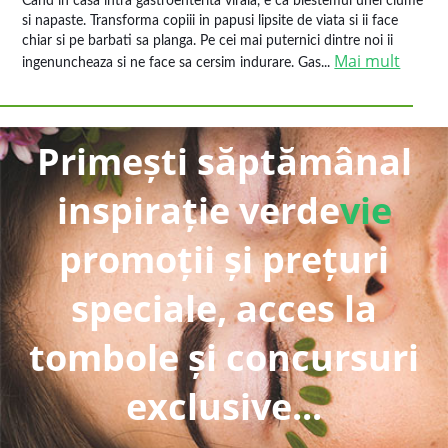
Cand in casa intra gastroenterita virala, e ca blestemul unei ciume
si napaste. Transforma copiii in papusi lipsite de viata si ii face
chiar si pe barbati sa planga. Pe cei mai puternici dintre noi ii
Mai mult
ingenuncheaza si ne face sa cersim indurare. Gas...
Primești săptămânal
inspirație verde
vie
promoții și prețuri
speciale, acces la
tombole și concursuri
exclusive...