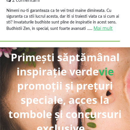
2 comentarii
Nimeni nu-ti garanteaza ca te vei trezi maine dimineata. Cu
siguranta ca stii lucrul acesta, dar iti si traiesti viata ca si cum ai
sti? Invataturile budhiste sunt pline de inspiratie in acest sens.
Mai mult
Budhistii Zen, in special, sunt foarte avansati ......
Primești săptămânal
inspirație verde
vie
promoții și prețuri
speciale, acces la
tombole și concursuri
exclusive...