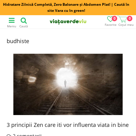
Hidratare Zilnică Completă, Zero Balonare și Abdomen Plat! | Caută în
site Vara cu In green!
0
0
Favorite
Coșul meu
Meniu
Caută
budhiste
3 principii Zen care iti vor influenta viata in bine