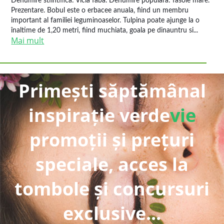
Denumire stiintifica: Vicia faba. Denumire populara: fasole mare.
Prezentare. Bobul este o erbacee anuala, fiind un membru
important al familiei leguminoaselor. Tulpina poate ajunge la o
înaltime de 1,20 metri, fiind muchiata, goala pe dinauntru si...
Mai mult
Primești săptămânal
inspirație verde
vie
promoții și prețuri
speciale, acces la
tombole și concursuri
exclusive...