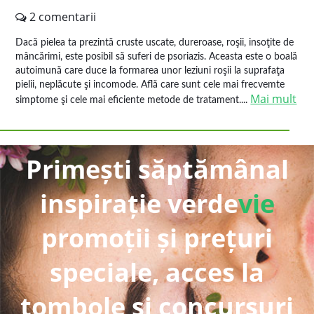
2 comentarii
Dacă pielea ta prezintă cruste uscate, dureroase, roşii, insoţite de
mâncărimi, este posibil să suferi de psoriazis. Aceasta este o boală
autoimună care duce la formarea unor leziuni roşii la suprafaţa
pielii, neplăcute şi incomode. Află care sunt cele mai frecvemte
Mai mult
simptome şi cele mai eficiente metode de tratament....
Primești săptămânal
inspirație verde
vie
promoții și prețuri
speciale, acces la
tombole și concursuri