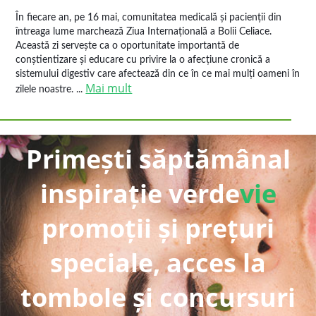
În fiecare an, pe 16 mai, comunitatea medicală și pacienții din
întreaga lume marchează Ziua Internațională a Bolii Celiace.
Această zi servește ca o oportunitate importantă de
conștientizare și educare cu privire la o afecțiune cronică a
sistemului digestiv care afectează din ce în ce mai mulți oameni în
Mai mult
zilele noastre. ...
Primești săptămânal
inspirație verde
vie
promoții și prețuri
speciale, acces la
tombole și concursuri