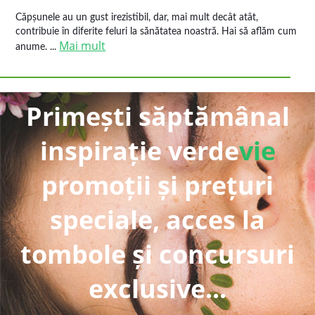
Căpșunele au un gust irezistibil, dar, mai mult decât atât,
contribuie în diferite feluri la sănătatea noastră. Hai să aflăm cum
Mai mult
anume. ...
Primești săptămânal
inspirație verde
vie
promoții și prețuri
speciale, acces la
tombole și concursuri
exclusive...