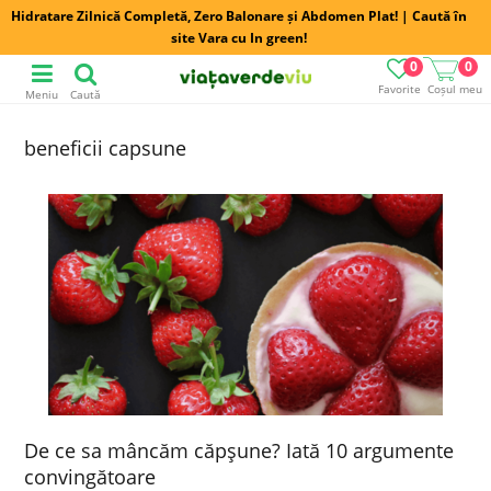
Hidratare Zilnică Completă, Zero Balonare și Abdomen Plat! | Caută în
site Vara cu In green!
0
0
Favorite
Coșul meu
Meniu
Caută
beneficii capsune
De ce sa mâncăm căpşune? Iată 10 argumente
convingătoare