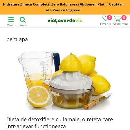
Hidratare Zilnică Completă, Zero Balonare și Abdomen Plat! | Caută în
site Vara cu In green!
0
0
Favorite
Coșul meu
Meniu
Caută
bem apa
Dieta de detoxifiere cu lamaie, o reteta care
intr-adevar functioneaza