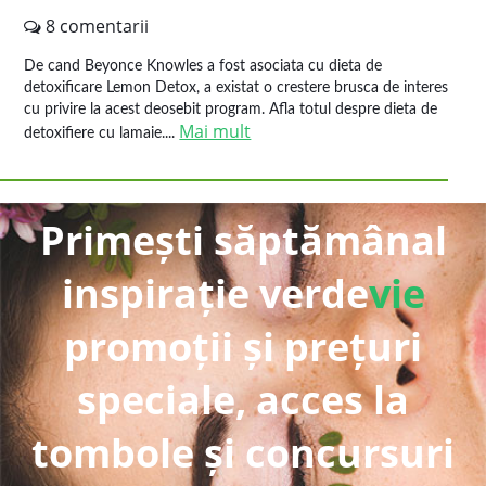
8 comentarii
De cand Beyonce Knowles a fost asociata cu dieta de
detoxificare Lemon Detox, a existat o crestere brusca de interes
cu privire la acest deosebit program. Afla totul despre dieta de
Mai mult
detoxifiere cu lamaie....
Primești săptămânal
inspirație verde
vie
promoții și prețuri
speciale, acces la
tombole și concursuri