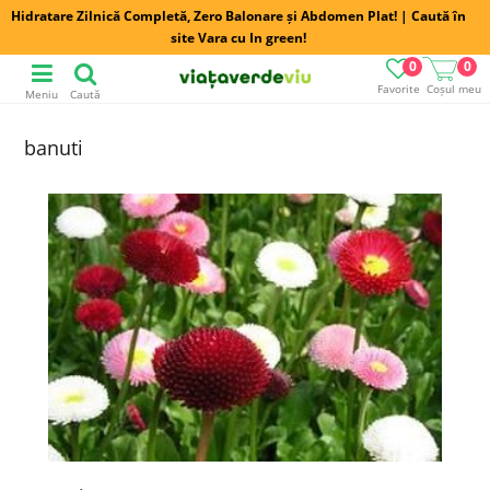
Hidratare Zilnică Completă, Zero Balonare și Abdomen Plat! | Caută în
site Vara cu In green!
0
0
Favorite
Coșul meu
Meniu
Caută
banuti