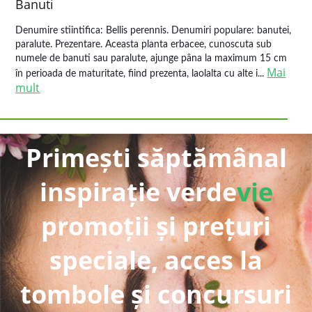
Banuti
Denumire stiintifica: Bellis perennis. Denumiri populare: banutei,
paralute. Prezentare. Aceasta planta erbacee, cunoscuta sub
numele de banuti sau paralute, ajunge pâna la maximum 15 cm
Mai
în perioada de maturitate, fiind prezenta, laolalta cu alte i...
mult
Primești săptămânal
inspirație verde
vie
promoții și prețuri
speciale, acces la
tombole și concursuri