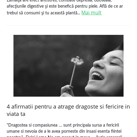
Lămâiţa are efect antistres, combate depresia, oboseala,
afecţiunile digestive şi este benefică pentru piele. Află de ce ar
Mai mult
trebui să consumi şi tu această plantă...
4 afirmatii pentru a atrage dragoste si fericire in
viata ta
"Dragostea si compasiunea … sunt principala sursa a fericirii
umane si nevoia de a le avea porneste din insasi esenta fiintei