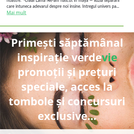
noastre." -Dalai Lama Ne-am nascut in maya — iluzia separarii
care intuneca adevarul despre noi insine. Intregul univers pa...
Mai mult
Primești săptămânal
inspirație verde
vie
promoții și prețuri
speciale, acces la
tombole și concursuri
exclusive...