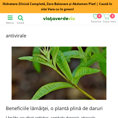
Hidratare Zilnică Completă, Zero Balonare și Abdomen Plat! | Caută în
site Vara cu In green!
0
0
Favorite
Coșul meu
Meniu
Caută
antivirale
Beneficiile lămâiţei, o plantă plină de daruri