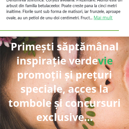
Denumirea stiintifica: Corylus avellana. Prezentare. Alunul este un
arbust din familia betulaceelor. Poate creste pana la cinci metri
inaltime. Florile sunt sub forma de matisori, iar frunzele, aproape
Mai mult
ovale, au un petiol de unu-doi centimetri. Fruct...
Primești săptămânal
inspirație verde
vie
promoții și prețuri
speciale, acces la
tombole și concursuri
exclusive...