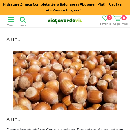
Hidratare Zilnică Completă, Zero Balonare și Abdomen Plat! | Caută în
site Vara cu In green!
0
0
Favorite
Coșul meu
Meniu
Caută
Alunul
Alunul