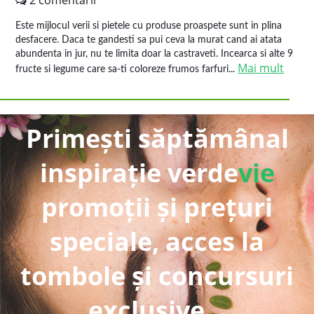
2 comentarii
Este mijlocul verii si pietele cu produse proaspete sunt in plina
desfacere. Daca te gandesti sa pui ceva la murat cand ai atata
abundenta in jur, nu te limita doar la castraveti. Incearca si alte 9
Mai mult
fructe si legume care sa-ti coloreze frumos farfuri...
Primești săptămânal
inspirație verde
vie
promoții și prețuri
speciale, acces la
tombole și concursuri
exclusive...