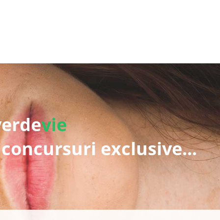
verde
vie
 concursuri exclusive...