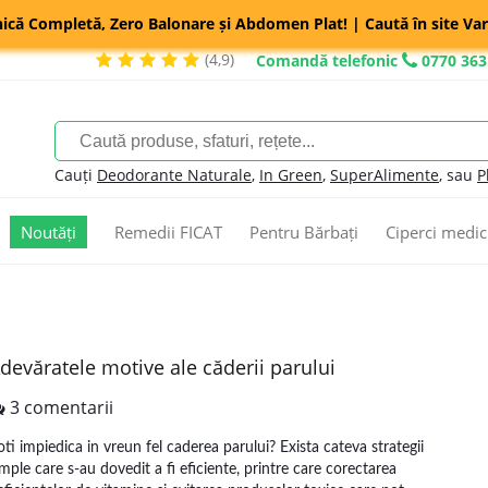
nică Completă, Zero Balonare și Abdomen Plat! | Caută în site Var
(4,9)
Comandă telefonic
0770 363
Cauți
Deodorante Naturale
,
In Green
,
SuperAlimente
, sau
P
Noutăți
Remedii FICAT
Pentru Bărbați
Ciperci medic
devăratele motive ale căderii parului
3 comentarii
oti impiedica in vreun fel caderea parului? Exista cateva strategii
imple care s-au dovedit a fi eficiente, printre care corectarea