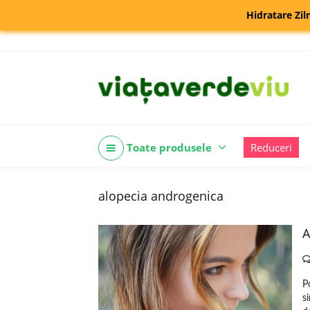
Hidratare Zil
Toate produsele
Reduceri
alopecia androgenica
A
P
s