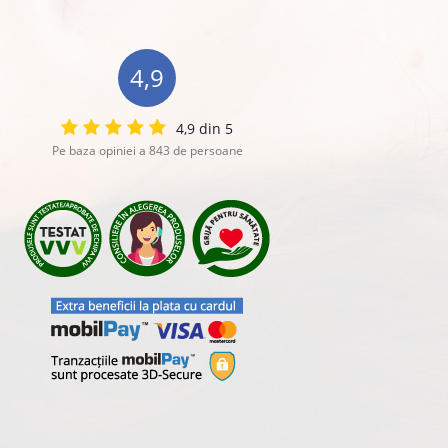
4,9
4,9 din 5
Pe baza opiniei a 843 de persoane