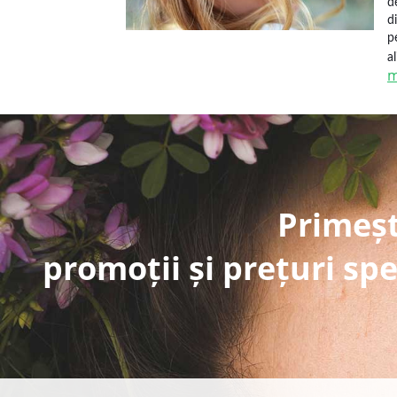
d
d
p
a
m
Primeșt
promoții și prețuri spe