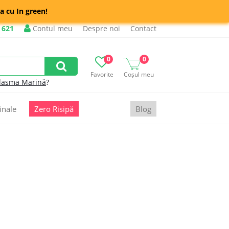
a cu In green!
 621
Contul meu
Despre noi
Contact
0
0
Favorite
Coșul meu
lasma Marină
?
inale
Zero Risipă
Blog