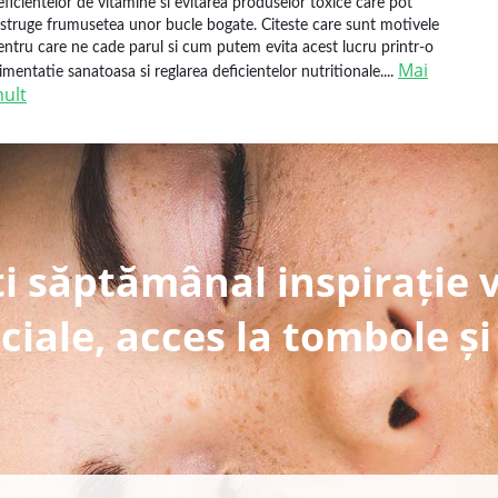
eficientelor de vitamine si evitarea produselor toxice care pot
istruge frumusetea unor bucle bogate. Citeste care sunt motivele
entru care ne cade parul si cum putem evita acest lucru printr-o
Mai
limentatie sanatoasa si reglarea deficientelor nutritionale....
ult
i săptămânal inspirație 
ciale, acces la tombole și