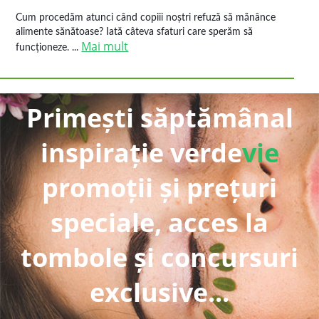
Cum procedăm atunci când copiii noștri refuză să mănânce
alimente sănătoase? Iată câteva sfaturi care sperăm să
Mai mult
funcționeze. ...
Primești săptămânal
inspirație verde
vie
promoții și prețuri
speciale, acces la
tombole și concursuri
exclusive...