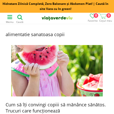
Hidratare Zilnică Completă, Zero Balonare și Abdomen Plat! | Caută în
site Vara cu In green!
0
0
Favorite
Coșul meu
Meniu
Caută
alimentatie sanatoasa copii
Cum să îți convingi copiii să mănânce sănătos.
Trucuri care funcționează