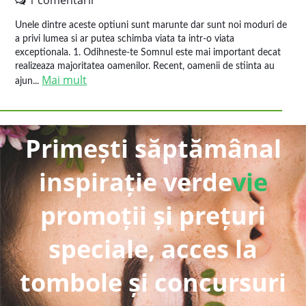
1 comentarii
Unele dintre aceste optiuni sunt marunte dar sunt noi moduri de
a privi lumea si ar putea schimba viata ta intr-o viata
exceptionala. 1. Odihneste-te Somnul este mai important decat
realizeaza majoritatea oamenilor. Recent, oamenii de stiinta au
Mai mult
ajun...
Primești săptămânal
inspirație verde
vie
promoții și prețuri
speciale, acces la
tombole și concursuri