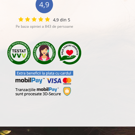
4,9
4,9 din 5
Pe baza opiniei a 843 de persoane