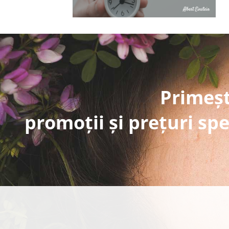
Primeșt
promoții și prețuri spe