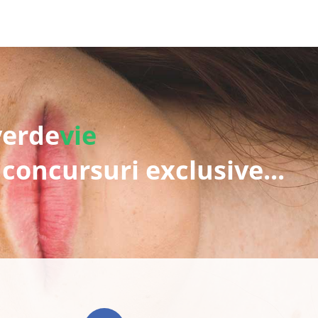
verde
vie
 concursuri exclusive...