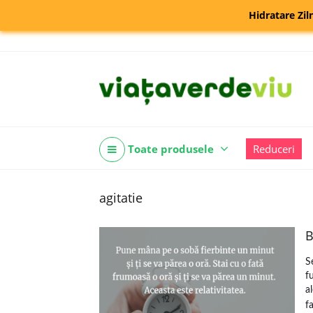
Hidratare Zil
Toate produsele
Reduceri
agitatie
B
S
f
a
f