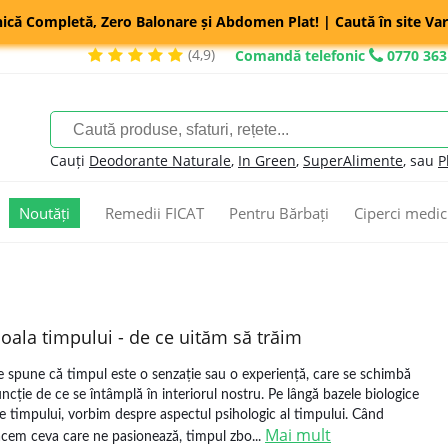
nică Completă, Zero Balonare și Abdomen Plat! | Caută în site Var
(4,9)
Comandă telefonic
0770 363
Cauți
Deodorante Naturale
,
In Green
,
SuperAlimente
, sau
P
Noutăți
Remedii FICAT
Pentru Bărbați
Ciperci medic
oala timpului - de ce uităm să trăim
e spune că timpul este o senzație sau o experiență, care se schimbă
uncție de ce se întâmplă în interiorul nostru. Pe lângă bazele biologice
le timpului, vorbim despre aspectul psihologic al timpului. Când
Mai mult
acem ceva care ne pasionează, timpul zbo...