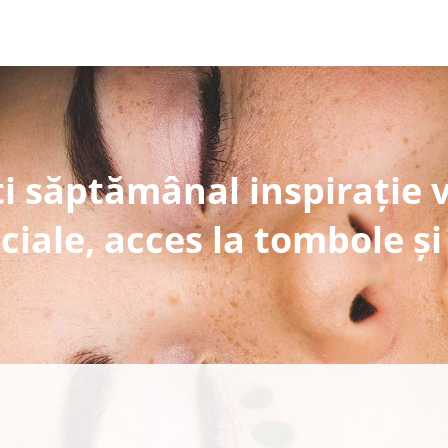
i săptămânal inspirație 
ciale, acces la tombole și