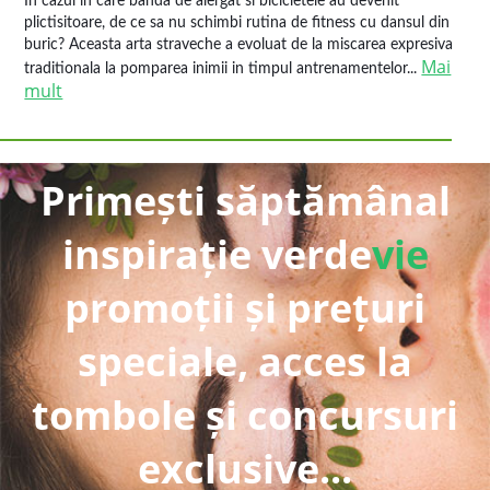
In cazul in care banda de alergat si bicicletele au devenit
plictisitoare, de ce sa nu schimbi rutina de fitness cu dansul din
buric? Aceasta arta straveche a evoluat de la miscarea expresiva
Mai
traditionala la pomparea inimii in timpul antrenamentelor...
mult
Primești săptămânal
inspirație verde
vie
promoții și prețuri
speciale, acces la
tombole și concursuri
exclusive...