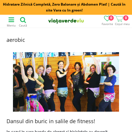
Hidratare Zilnică Completă, Zero Balonare și Abdomen Plat! | Caută în
site Vara cu In green!
0
0
Favorite
Coșul meu
Meniu
Caută
aerobic
Dansul din buric in salile de fitness!